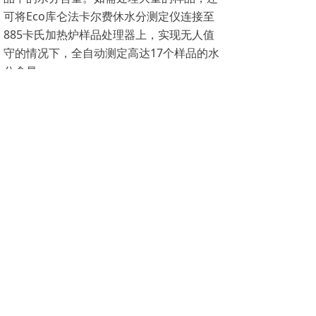
可将Eco库仑法卡尔费休水分测定仪连接至
885卡氏加热炉样品处理器上，实现无人值
守的情况下，全自动测定高达17个样品的水
分含量。
无需担心GLP合规性
可以轻松生成和打印包含所需信息的PDF报
告或通过U盘保存。
©孚茂科技（北京）有限公司版权所有
北京市丰台区科学城富丰路6号3号楼（启城空