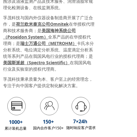
围涉及油液监测产品及技术服务、润滑油脂常规
理化检测设备、在线监测系统。
孚茂科技与国内外仪器设备制造商开展了广泛合
作，是
荷兰欧米泰克公司Omnitek
在华授权代理
商和技术服务商；是
美国海神系统公司
（Poseidon System）
全系产品的在华授权代
理商；是
瑞士万通公司（METROHM）
卡氏水分
分析系统、电位滴定分析系统、温度滴定分析系
统等系列产品在我国风电行业的授权代理商；是
美国斯派超（Spectro Scientific）
在我国风电
行业及实验室的授权代理商。
孚茂科技秉承质量为本、客户至上的经营理念，
专注于向中国客户提供定制化解决方案。
ꁘ
ꀔ
ꁱ
7×24h
150+
1000+
随时响应客户需求
国内合作客户150+
累计装机总量