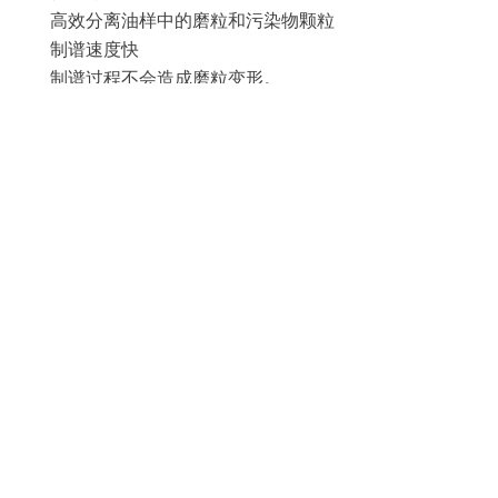
高效分离油样中的磨粒和污染物颗粒
制谱速度快
制谱过程不会造成磨粒变形。
磨粒分析范围0-800um
操作简单，坚固耐用
产品尺寸
240 mm (H) x 140 mm (W) x 70 mm (D)
(9.5 in x 5.5 in x 2.75 in)
©孚茂科技（北京）有限公司版权所有
北京市丰台区科学城富丰路6号3号楼（启城空
间）2层207室