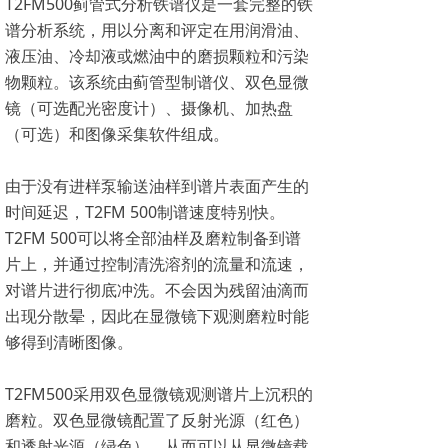
T2FM500蓟管式分析铁谱仪是一套完整的铁
谱分析系统，用以分离和评定在用润滑油、
液压油、冷却液或燃油中的磨损颗粒和污染
物颗粒。该系统由蓟管型制谱仪、双色显微
镜（可选配光密度计）、摄像机、加热盘
（可选）和图像采集软件组成。
由于没有进样泵输送油样到谱片表面产生的
时间延迟，T2FM 500制谱速度特别快。
T2FM 500可以将全部油样及磨粒制备到谱
片上，并通过控制清洗溶剂的流量和流速，
对谱片进行彻底冲洗。不会因为残留油滴而
出现分散晕，因此在显微镜下观测磨粒时能
够得到清晰图像。
T2FM500采用双色显微镜观测谱片上沉积的
磨粒。双色显微镜配置了反射光源（红色）
和透射光源（绿色），从而可以从显微镜载