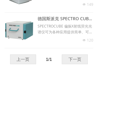
D-XRF）领域独树一帜。 具备多元
149
넶
素和多浓度（主量、微量和痕量）
的突破性分析能力。符合SH/T 06
德国斯派克 SPECTRO CUBE偏振能量色散X荧光分析仪
31-1996、ASTM D6481-1999标
准。
SPECTROCUBE 偏振X射线荧光光
谱仪可为各种应用提供简单、可
靠、准确、高通量的分析，例如贵
120
넶
金属分析，合规筛查，以及多种过
程监测如燃料和润滑油分析。符合
SH/T 0631-1996 标准。
上一页
1
/
1
下一页
©孚茂科技（北京）有限公司版权所有
北京市丰台区科学城富丰路6号3号楼（启城空
间）2层207室
01081028186